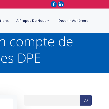
tions
A Propos De Nous
Devenir Adhérent
en compte de
 les DPE
Rechercher