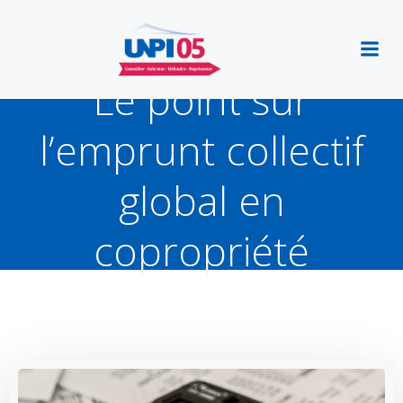
Aller
au
contenu
Le point sur
l’emprunt collectif
global en
copropriété