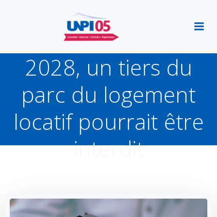
Aller
au
contenu
Hautes-Alpes : d’ici
2028, un tiers du
parc du logement
locatif pourrait être
interdit