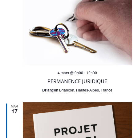
n
v
a
u
v
e
i
s
g
É
4 mars @ 9h00
-
12h00
a
v
PERMANENCE JURIDIQUE
è
t
Briançon
Briançon, Hautes-Alpes, France
n
i
MAR
17
e
o
m