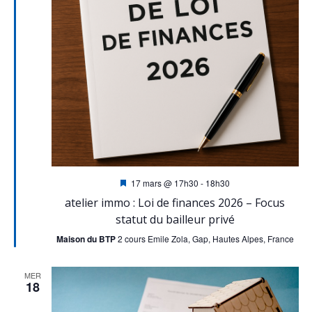
n
e
d
n
e
t
v
u
e
Mis
17 mars @ 17h30
-
18h30
s
en
atelier immo : Loi de finances 2026 – Focus
avant
statut du bailleur privé
É
Maison du BTP
2 cours Emile Zola, Gap, Hautes Alpes, France
v
MER
18
è