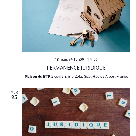
n
e
m
e
18 mars @ 15h00
-
17h00
n
PERMANENCE JURIDIQUE
Maison du BTP
2 cours Emile Zola, Gap, Hautes Alpes, France
t
MER
s
25