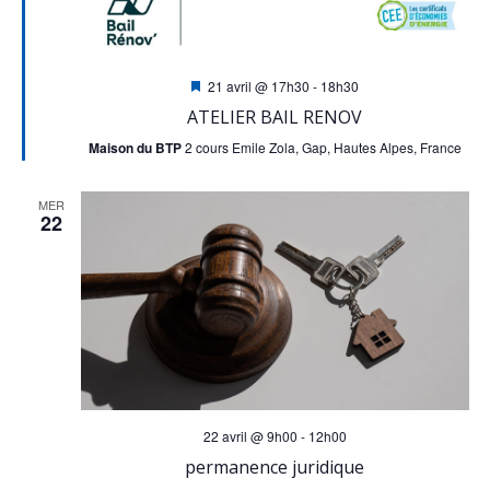
Mis
21 avril @ 17h30
-
18h30
en
ATELIER BAIL RENOV
avant
Maison du BTP
2 cours Emile Zola, Gap, Hautes Alpes, France
MER
22
22 avril @ 9h00
-
12h00
permanence juridique