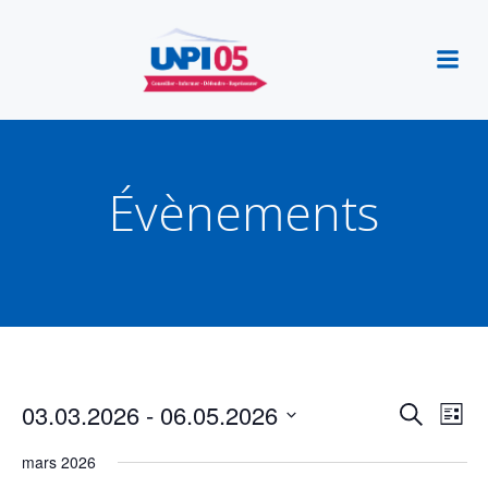
Aller
au
contenu
Évènements
R
N
03.03.2026
 - 
06.05.2026
Recherche
Liste
Sélectionnez
e
a
mars 2026
une