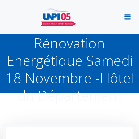
Aller
au
contenu
2eme Forum de la
Rénovation
Energétique Samedi
18 Novembre -Hôtel
du Département