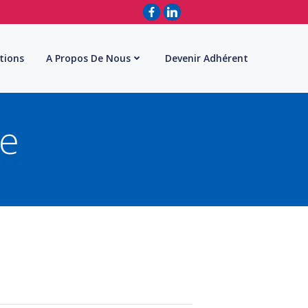
tions
A Propos De Nous
Devenir Adhérent
e