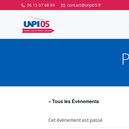
Aller
06 15 07 68 84
contact@unpi05.fr
au
contenu
« Tous les Évènements
Cet évènement est passé