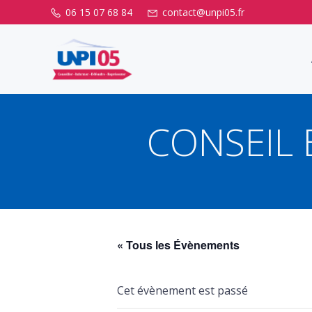
Aller
06 15 07 68 84
contact@unpi05.fr
au
contenu
CONSEIL 
« Tous les Évènements
Cet évènement est passé